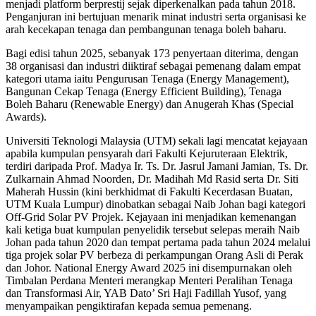
menjadi platform berprestij sejak diperkenalkan pada tahun 2018.
Penganjuran ini bertujuan menarik minat industri serta organisasi ke
arah kecekapan tenaga dan pembangunan tenaga boleh baharu.
Bagi edisi tahun 2025, sebanyak 173 penyertaan diterima, dengan
38 organisasi dan industri diiktiraf sebagai pemenang dalam empat
kategori utama iaitu Pengurusan Tenaga (Energy Management),
Bangunan Cekap Tenaga (Energy Efficient Building), Tenaga
Boleh Baharu (Renewable Energy) dan Anugerah Khas (Special
Awards).
Universiti Teknologi Malaysia (UTM) sekali lagi mencatat kejayaan
apabila kumpulan pensyarah dari Fakulti Kejuruteraan Elektrik,
terdiri daripada Prof. Madya Ir. Ts. Dr. Jasrul Jamani Jamian, Ts. Dr.
Zulkarnain Ahmad Noorden, Dr. Madihah Md Rasid serta Dr. Siti
Maherah Hussin (kini berkhidmat di Fakulti Kecerdasan Buatan,
UTM Kuala Lumpur) dinobatkan sebagai Naib Johan bagi kategori
Off-Grid Solar PV Projek. Kejayaan ini menjadikan kemenangan
kali ketiga buat kumpulan penyelidik tersebut selepas meraih Naib
Johan pada tahun 2020 dan tempat pertama pada tahun 2024 melalui
tiga projek solar PV berbeza di perkampungan Orang Asli di Perak
dan Johor. National Energy Award 2025 ini disempurnakan oleh
Timbalan Perdana Menteri merangkap Menteri Peralihan Tenaga
dan Transformasi Air, YAB Dato’ Sri Haji Fadillah Yusof, yang
menyampaikan pengiktirafan kepada semua pemenang.