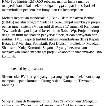
RM5,100 hingga RM7,650 sebulan, namun hanya mampu
menyediakan bekalan elektrik tiga hingga empat jam sehari selain
menimbulkan pencemaran bunyi dan isu kemampanan.
Melihat keperluan mendesak ini, Bank Islam Malaysia Berhad
(BIMB) melalui program Sadaqa House, tampil membiayai projek
pemasangan sistem PV luar grid di semua 17 rumah di Kampung
Tewowoh dengan kapasiti keseluruhan 5.44 kWp. Projek berimpak
tinggi ini turut melibatkan penyertaan pelajar dan pensyarah dari
institusi TVET seperti Institut Latihan Perindustrian (ILP) Kepala
Batas, ILP Mersing, Politeknik Port Dickson, Politeknik Muadzam
Shah serta Kolej Komuniti Segamat 2 yang bersama-sama
menjayakan usaha ini sebagai projek kolaboratif akademia-industri-
komuniti.
created by dji camera
Sistem solar PV luar grid yang dipasang bagi membekalkan tenaga
mampan kepada komuniti Orang Asli di Kampung Tewowoh,
Mersing
Setiap rumah di Kampung Orang Asli Tewowoh kini dilengkapi
sistem solar PV hasil projek kerjasama UTM bersama rakan