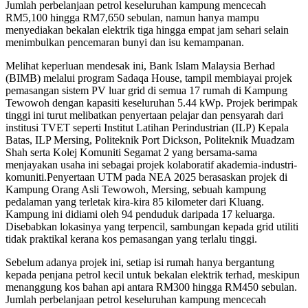
Jumlah perbelanjaan petrol keseluruhan kampung mencecah
RM5,100 hingga RM7,650 sebulan, namun hanya mampu
menyediakan bekalan elektrik tiga hingga empat jam sehari selain
menimbulkan pencemaran bunyi dan isu kemampanan.
Melihat keperluan mendesak ini, Bank Islam Malaysia Berhad
(BIMB) melalui program Sadaqa House, tampil membiayai projek
pemasangan sistem PV luar grid di semua 17 rumah di Kampung
Tewowoh dengan kapasiti keseluruhan 5.44 kWp. Projek berimpak
tinggi ini turut melibatkan penyertaan pelajar dan pensyarah dari
institusi TVET seperti Institut Latihan Perindustrian (ILP) Kepala
Batas, ILP Mersing, Politeknik Port Dickson, Politeknik Muadzam
Shah serta Kolej Komuniti Segamat 2 yang bersama-sama
menjayakan usaha ini sebagai projek kolaboratif akademia-industri-
komuniti.Penyertaan UTM pada NEA 2025 berasaskan projek di
Kampung Orang Asli Tewowoh, Mersing, sebuah kampung
pedalaman yang terletak kira-kira 85 kilometer dari Kluang.
Kampung ini didiami oleh 94 penduduk daripada 17 keluarga.
Disebabkan lokasinya yang terpencil, sambungan kepada grid utiliti
tidak praktikal kerana kos pemasangan yang terlalu tinggi.
Sebelum adanya projek ini, setiap isi rumah hanya bergantung
kepada penjana petrol kecil untuk bekalan elektrik terhad, meskipun
menanggung kos bahan api antara RM300 hingga RM450 sebulan.
Jumlah perbelanjaan petrol keseluruhan kampung mencecah